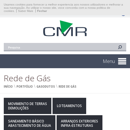
Início
Usamos cookies para fornecer a melhor experiencia aos nossos utilizadores e melhorar a
sua navegação. Ao utilizar o nosso site, voce concorda com a nossa politica de
cookies.
Saber Mais
Fechar
Construções Martins & Reis, Lda
Empresa
Áreas De Intervenção
Portfólio
Contacto
Menu
Rede de Gás
\
\
\
INÍCIO
PORTFÓLIO
GASODUTOS
REDE DE GÁS
MOVIMENTO DE TERRAS
LOTEAMENTOS
DEMOLIÇÕES
SANEAMENTO BÁSICO
ARRANJOS EXTERIORES
ABASTECIMENTO DE ÁGUA
INFRA-ESTRUTURAS