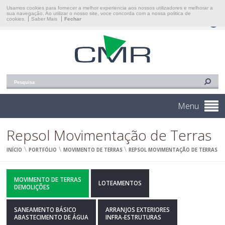
Início
Usamos cookies para fornecer a melhor experiencia aos nossos utilizadores e melhorar a
sua navegação. Ao utilizar o nosso site, voce concorda com a nossa politica de
cookies.
Saber Mais
Fechar
Construções Martins & Reis, Lda
Empresa
Áreas De Intervenção
Portfólio
Contacto
Menu
Repsol Movimentação de Terras
\
\
\
INÍCIO
PORTFÓLIO
MOVIMENTO DE TERRAS
REPSOL MOVIMENTAÇÃO DE TERRAS
MOVIMENTO DE TERRAS
LOTEAMENTOS
DEMOLIÇÕES
SANEAMENTO BÁSICO
ARRANJOS EXTERIORES
ABASTECIMENTO DE ÁGUA
INFRA-ESTRUTURAS