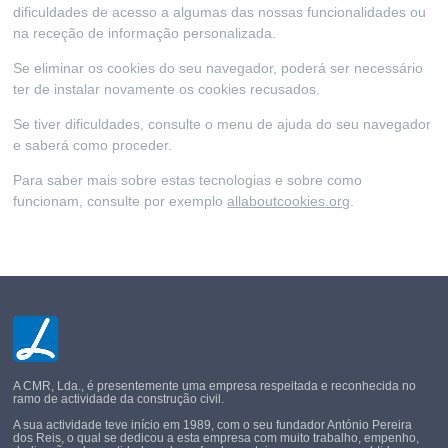
dificuldades de acesso a algumas das nossas funcionalidades ou
na receção de informação personalizada.
Se eliminar os cookies do seu navegador, poderá ser necessário
ter de instalar novamente os cookies recusados.
Se tiver dificuldades, consulte o menu de ajuda do seu navegador
e saberá como proceder.
Para saber mais sobre estas tecnologias e sobre como
funcionam, consulte por exemplo
allaboutcookies.org
.
A CMR, Lda., é presentemente uma empresa respeitada e reconhecida no
ramo de actividade da construção civil.
A sua actividade teve início em 1989, com o seu fundador António Pereira
dos Reis, o qual se dedicou a esta empresa com muito trabalho, empenho,