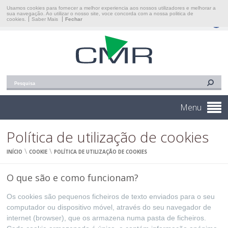
Início
Usamos cookies para fornecer a melhor experiencia aos nossos utilizadores e melhorar a
sua navegação. Ao utilizar o nosso site, voce concorda com a nossa politica de
cookies.
Saber Mais
Fechar
Construções Martins & Reis, Lda
Empresa
Áreas De Intervenção
Portfólio
Contacto
Menu
Política de utilização de cookies
\
\
INÍCIO
COOKIE
POLÍTICA DE UTILIZAÇÃO DE COOKIES
O que são e como funcionam?
Os cookies são pequenos ficheiros de texto enviados para o seu
computador ou dispositivo móvel, através do seu navegador de
internet (browser), que os armazena numa pasta de ficheiros.